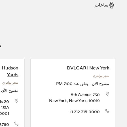
ساعات
م
 Hudson
BVLGARI New York
Yards
متجر بولغري
متجر بولغري
مفتوح الآن
-
يغلق عند
7:00 PM
مفتوح الآن
-
730 5th Avenue
New York
,
New York
,
10019
20 Hudson Yards
 131A
الهاتف
+1 212-315-9000
0001
-8760