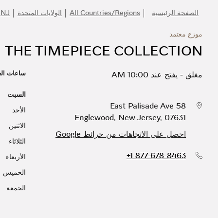
الصفحة الرئيسية
All Countries/Regions
الولايات المتحدة
NJ
موزع معتمد
THE TIMEPIECE COLLECTION
ساعات ال
مغلق
-
يفتح عند
10:00 AM
السبت
58 East Palisade Ave
الأحد
Englewood
,
New Jersey
,
07631
الاثنين
احصل على الاتجاهات من خرائط Google
الثلاثاء
+1 877-678-8463
الأربعاء
الخميس
الجمعة