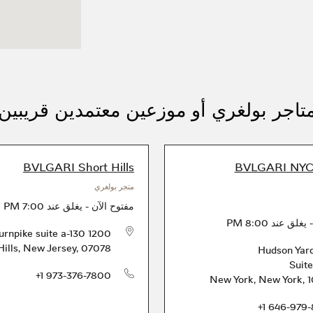
تاجر بولغري أو موزعين معتمدين قريبين
BVLGARI Short Hills
BVLGARI NYC
متجر بولغري
مفتوح الآن
-
يغلق عند
7:00 PM
يغلق عند
8:00 PM
1200 Morris Turnpike suite a-130
Hills
,
New Jersey
,
07078
Suite
+1 973-376-7800
New York
,
New York
,
1
الهاتف
+1 646-979