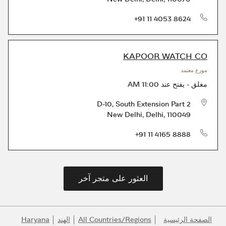
الهاتف
+91 11 4053 8624
KAPOOR WATCH CO
موزع معتمد
مغلق
-
يفتح عند
11:00 AM
D-10, South Extension Part 2
New Delhi
,
Delhi
,
110049
الهاتف
+91 11 4165 8888
العثور على متجر آخر
الصفحة الرئيسية
All Countries/Regions
الهند
Haryana