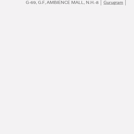
G-69, G.F, AMBIENCE MALL, N.H.-8
Gurugram
انضموا إلى عالم بولغري
كونوا أول المطلعين على أفضل المنتجات والإلهام والخدمات.
البريد الإلكتروني
140 عاماً من الإبداع
اكتشف المزيد
مركز التواصل
العناية بالعملاء