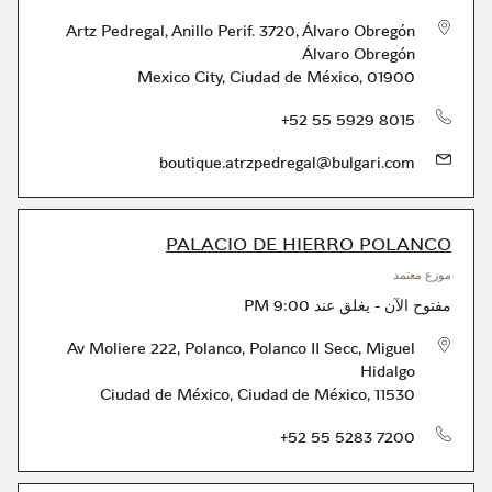
Artz Pedregal, Anillo Perif. 3720, Álvaro Obregón
Álvaro Obregón
Mexico City
,
Ciudad de México
,
01900
الهاتف
+52 55 5929 8015
boutique.atrzpedregal@bulgari.com
PALACIO DE HIERRO POLANCO
موزع معتمد
مفتوح الآن
-
يغلق عند
9:00 PM
Av Moliere 222, Polanco, Polanco II Secc, Miguel
Hidalgo
Ciudad de México
,
Ciudad de México
,
11530
الهاتف
+52 55 5283 7200