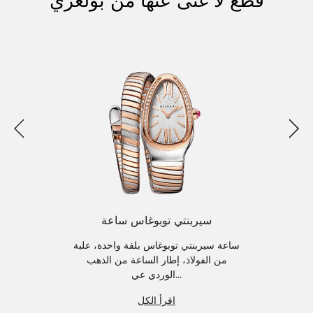
قطع لا غنى عنها من بولغري
التالي
الس
سيربنتي توبوغاس ساعة
ساعة سيربنتي توبوغاس بلفة واحدة، علبة
من الفولاذ، إطار الساعة من الذهب
الوردي عي...
اقرأ الكل