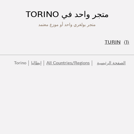
متجر واحد في TORINO
متجر بولغري واحد أو موزع معتمد
TURIN
الصفحة الرئيسية
All Countries/Regions
إيطاليا
Torino
انضموا إلى عالم بولغري
كونوا أول المطلعين على أفضل المنتجات والإلهام والخدمات.
البريد الإلكتروني
140 عاماً من الإبداع