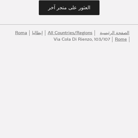
العثور على متجر آخر
الصفحة الرئيسية
All Countries/Regions
إيطاليا
Roma
Via Cola Di Rienzo, 103/107
Rome
انضموا إلى عالم بولغري
كونوا أول المطلعين على أفضل المنتجات والإلهام والخدمات.
البريد الإلكتروني
140 عاماً من الإبداع
اكتشف المزيد