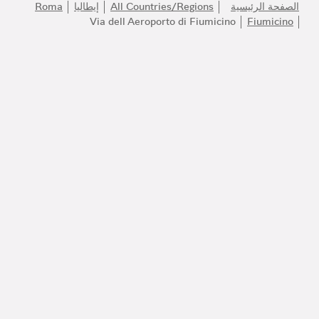
الصفحة الرئيسية
All Countries/Regions
إيطاليا
Roma
Via dell Aeroporto di Fiumicino
Fiumicino
انضموا إلى عالم بولغري
كونوا أول المطلعين على أفضل المنتجات والإلهام والخدمات.
البريد الإلكتروني
140 عاماً من الإبداع
اكتشف المزيد
مركز التواصل