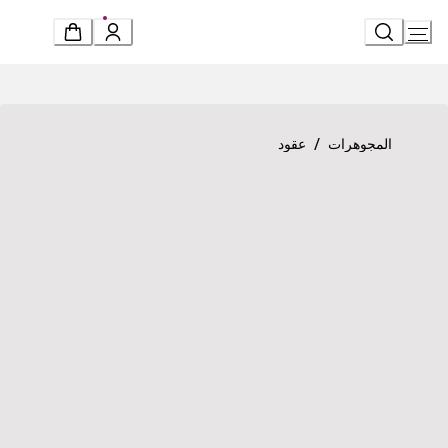
Ski
t
Conten
Product detail page
«ديفاز دريم» عقد
/
المجوهرات
عقود