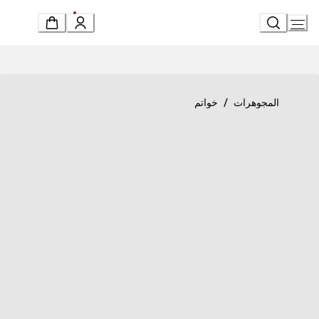
Ski
t
Conten
Product detail page
«بي.زيرو1» خاتم
/
المجوهرات
خواتم