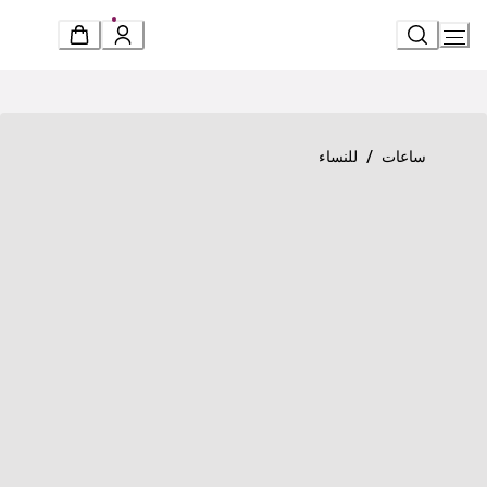
Ski
t
Conten
Product detail page
«سيربنتي توبوغاس» ساعة
/
ساعات
للنساء