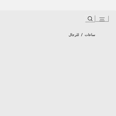
Ski
t
Conten
Product detail page
«أوكتو روما» ساعة
/
ساعات
للرجال