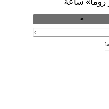
 روما» ساعة
اً