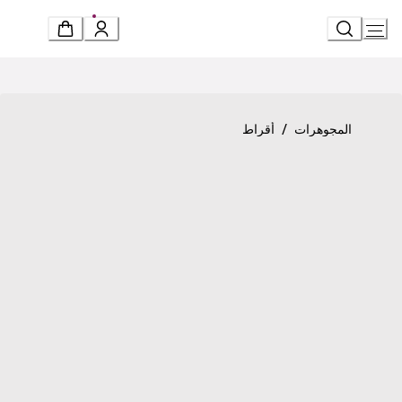
Ski
t
Conten
Product detail page
«بي.زيرو1» أقراط
/
المجوهرات
أقراط