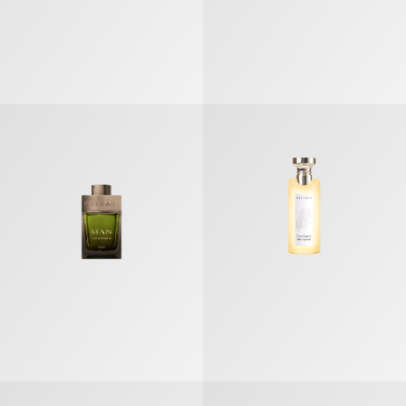
Man Wood Essence 绿意森林男士 香水
Eau Parfumée Thé Impérial 淡香
Pour Homme 男士 香氛
Bvlgari Man In Black 炽热之焰男