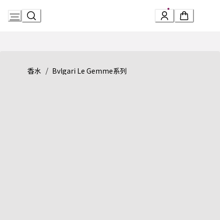
Skip
to
Content
Product detail page:
Le Gemme系列 Falkar香水
/
香水
Bvlgari Le Gemme系列