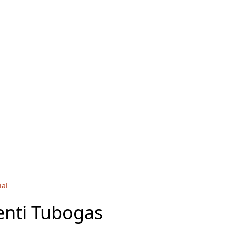
ial
enti Tubogas