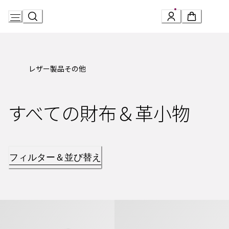
Skip
to
Content
レザー製品その他
すべての財布＆革小物
フィルター＆並び替え
ブルガリ・ブルガリ マン 二つ折りウォレット
ブルガリ・ブルガリ マン コンパク