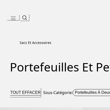
Skip
to
Content
Sacs Et Accessoires
Portefeuilles Et P
Sous-Catégorie
:
TOUT EFFACER
Portefeuilles À Deu
Bvlgari Bvlgari Man Portefeuille Compact
Bvlgari Bvlgar