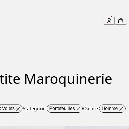
etite Maroquinerie
/
Catégorie
:
/
Genre
:
x Volets
Portefeuilles
Homme
i Man Portefeuille Compact