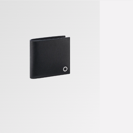
Bvlgari Bvlgari Man Portefeuille Compact