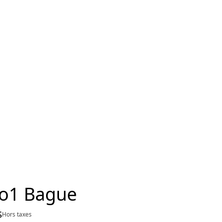
ro1 Bague
$
Hors taxes
4 400,00 $