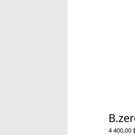
B.ze
4 400,00 
Prix actuel 