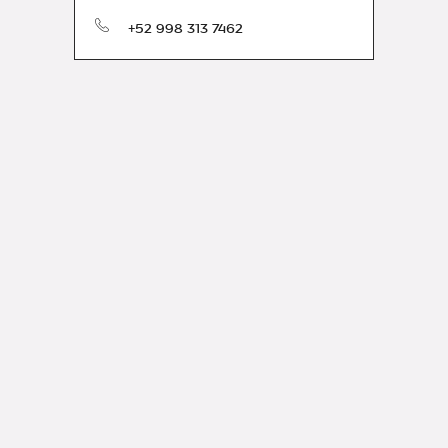
Teléfono
+52 998 313 7462
i
ación y servicios de Bvlgari.