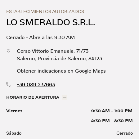
Skip to content
Return to Nav
Link Opens in New Tab
Día de la Semana
Horario
ESTABLECIMIENTOS AUTORIZADOS
LO SMERALDO S.R.L.
Cerrado
-
Abre a las
9:30 AM
Corso Vittorio Emanuele, 71/73
Salerno
,
Provincia de Salerno
,
84123
Obtener indicaciones en Google Maps
+39 089 237663
HORARIO DE APERTURA
Viernes
9:30 AM
-
1:00 PM
4:30 PM
-
8:30 PM
Sábado
Cerrado