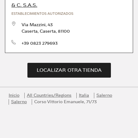
& C. S.A.S.
ESTABLECIMIENTOS AUTORIZADOS
Via Mazzini, 43
Caserta
,
Caserta
,
81100
Teléfono
+39 0823 279693
LOCALIZAR OTRA TIENDA
Inicio
All Countries/Regions
Italia
Salerno
Salerno
Corso Vittorio Emanuele, 71/73
Link Opens in New Tab
Link Opens in New Tab
Link Opens in New Tab
Link Opens in New Tab
Link Opens in New Tab
Únase al universo Bvlgari