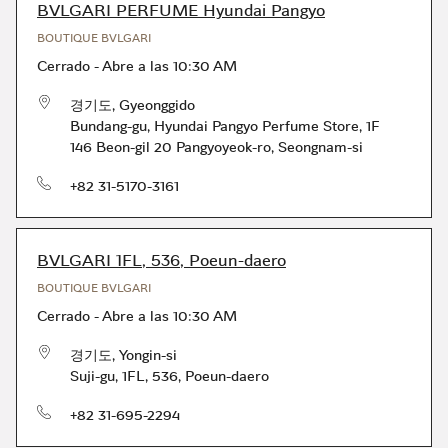
BVLGARI PERFUME Hyundai Pangyo
BOUTIQUE BVLGARI
Cerrado
-
Abre a las
10:30 AM
경기도
,
Gyeonggido
Bundang-gu
,
Hyundai Pangyo Perfume Store, 1F
146 Beon-gil 20 Pangyoyeok-ro, Seongnam-si
Teléfono
+82 31-5170-3161
BVLGARI 1FL, 536, Poeun-daero
BOUTIQUE BVLGARI
Cerrado
-
Abre a las
10:30 AM
경기도
,
Yongin-si
Suji-gu
,
1FL, 536, Poeun-daero
Teléfono
+82 31-695-2294