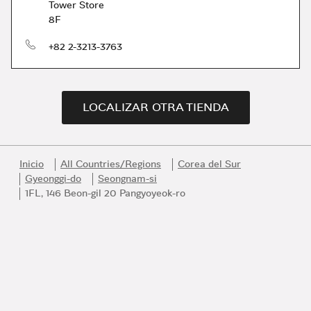
Tower Store
8F
Teléfono
+82 2-3213-3763
LOCALIZAR OTRA TIENDA
Inicio
All Countries/Regions
Corea del Sur
Gyeonggi-do
Seongnam-si
1FL, 146 Beon-gil 20 Pangyoyeok-ro
Link Opens in New Tab
Link Opens in New Tab
Link Opens in New Tab
Link Opens in New Tab
Link Opens in New Tab
Únase al universo Bvlgari
Sea el primero en acceder a los mejores productos, inspiración y
servicios de Bvlgari.