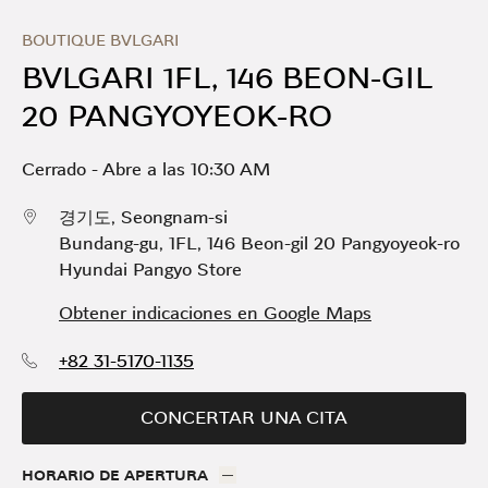
Skip to content
Return to Nav
Link Opens in New Tab
Día de la Semana
Horario
BOUTIQUE BVLGARI
BVLGARI 1FL, 146 BEON-GIL
20 PANGYOYEOK-RO
Cerrado
-
Abre a las
10:30 AM
경기도
,
Seongnam-si
Bundang-gu
,
1FL, 146 Beon-gil 20 Pangyoyeok-ro
Hyundai Pangyo Store
Obtener indicaciones en Google Maps
+82 31-5170-1135
CONCERTAR UNA CITA
HORARIO DE APERTURA