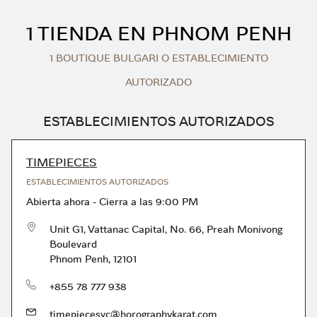
Skip to content
Return to Nav
1 TIENDA EN PHNOM PENH
1 BOUTIQUE BULGARI O ESTABLECIMIENTO
AUTORIZADO
ESTABLECIMIENTOS AUTORIZADOS
TIMEPIECES
ESTABLECIMIENTOS AUTORIZADOS
Abierta ahora
-
Cierra a las
9:00 PM
Unit G1, Vattanac Capital, No. 66, Preah Monivong
Boulevard
Phnom Penh
,
12101
Teléfono
+855 78 777 938
timepiecesvc@horographykarat.com