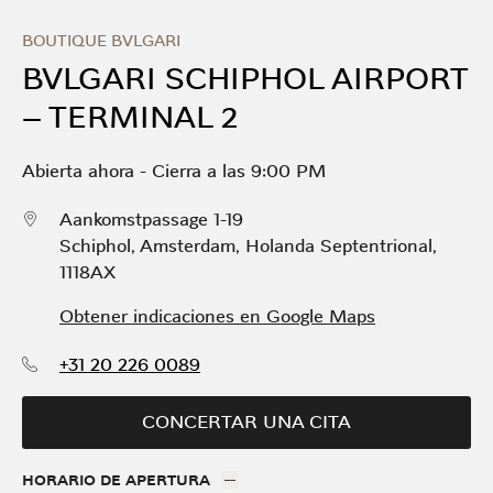
Skip to content
Return to Nav
Link Opens in New Tab
Día de la Semana
Horario
BOUTIQUE BVLGARI
BVLGARI SCHIPHOL AIRPORT
– TERMINAL 2
Abierta ahora
-
Cierra a las
9:00 PM
Aankomstpassage 1-19
Schiphol, Amsterdam
,
Holanda Septentrional
,
1118AX
Obtener indicaciones en Google Maps
+31 20 226 0089
CONCERTAR UNA CITA
HORARIO DE APERTURA