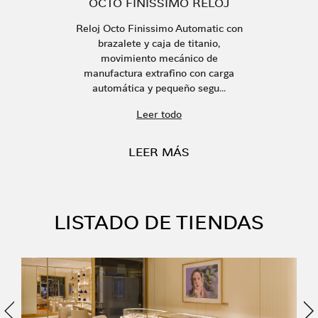
OCTO FINISSIMO RELOJ
Reloj Octo Finissimo Automatic con
brazalete y caja de titanio,
movimiento mecánico de
manufactura extrafino con carga
automática y pequeño segu...
Leer todo
LEER MÁS
LISTADO DE TIENDAS
Anterior
Si