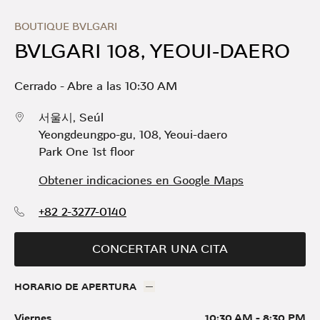
Skip to content
Return to Nav
Link Opens in New Tab
Día de la Semana
Horario
BOUTIQUE BVLGARI
BVLGARI 108, YEOUI-DAERO
Cerrado
-
Abre a las
10:30 AM
서울시
,
Seúl
Yeongdeungpo-gu
,
108, Yeoui-daero
Park One 1st floor
Obtener indicaciones en Google Maps
+82 2-3277-0140
CONCERTAR UNA CITA
HORARIO DE APERTURA
Viernes
10:30 AM
-
8:30 PM