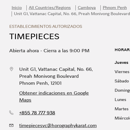
Skip to content
Return to Nav
Link Opens in New Tab
Día de la Semana
Horario
Inicio
All Countries/Regions
Camboya
Phnom Penh
Unit G1, Vattanac Capital, No. 66, Preah Monivong Boulevard
ESTABLECIMIENTOS AUTORIZADOS
TIMEPIECES
HORAR
Abierta ahora
-
Cierra a las
9:00 PM
Jueves
Unit G1, Vattanac Capital, No. 66,
Viernes
Preah Monivong Boulevard
Sábado
Phnom Penh
,
12101
Doming
Obtener indicaciones en Google
Maps
Lunes
Martes
+855 78 777 938
Miércol
timepiecesvc@horographykarat.com