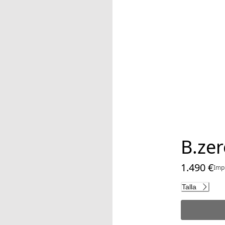
B.zer
1.490 €
Imp
Precio actua
Talla