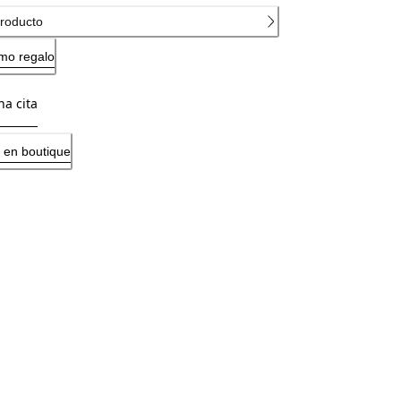
producto
mo regalo
na cita
 en boutique