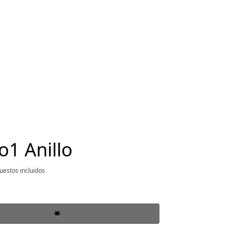
o1 Anillo
uestos incluidos
l 1.490 €