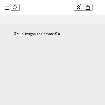
Skip
to
Content
Product detail page:
Le Gemme系列 TYGAR x REFIK ANADOL香水
/
香水
Bvlgari Le Gemme系列