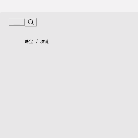
Skip
to
Content
Product detail page:
Serpenti Viper系列 项链
/
珠宝
项链