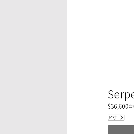
Serp
$36,600
含
当前价格$36,
尺寸