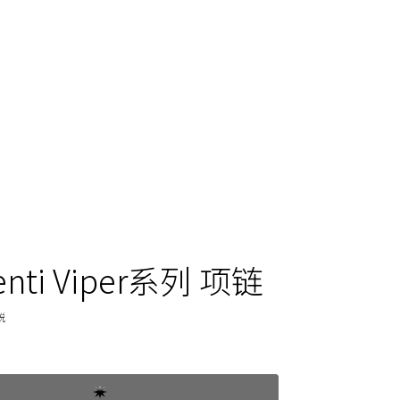
enti Viper系列 项链
税
600