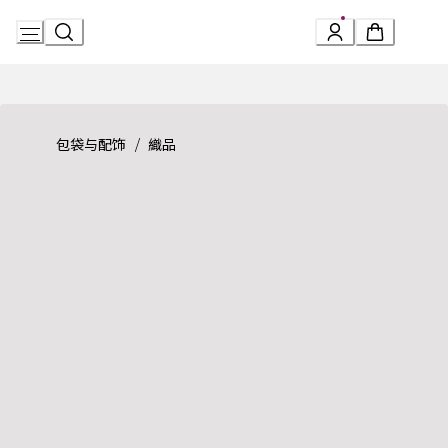
Skip
to
Content
Product detail page:
Logomania系列 披巾
/
包袋与配饰
織品