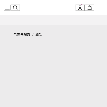
Skip
to
Content
Product detail page:
正装系列 领带
/
包袋与配饰
織品