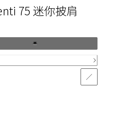
enti 75 迷你披肩
格$345