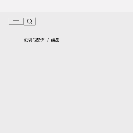
Skip
to
Content
Product detail page:
Serpenti 75 迷你披肩
/
包袋与配饰
織品