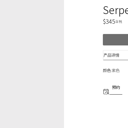
Serp
$345
当前价
含税
产品详情
颜色:
紫色
预约