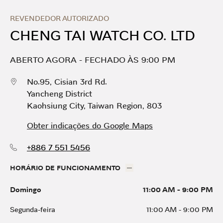
Skip to content
Return to Nav
Link Opens in New Tab
Dia da semana
HORÁRIO
REVENDEDOR AUTORIZADO
CHENG TAI WATCH CO. LTD
ABERTO AGORA
-
FECHADO ÀS
9:00 PM
No.95, Cisian 3rd Rd.
Yancheng District
Kaohsiung City
,
Taiwan Region
,
803
Obter indicações do Google Maps
+886 7 551 5456
HORÁRIO DE FUNCIONAMENTO
Domingo
11:00 AM
-
9:00 PM
Segunda-feira
11:00 AM
-
9:00 PM