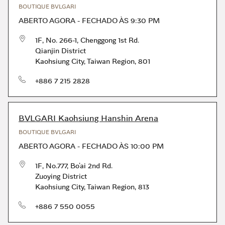
BOUTIQUE BVLGARI
ABERTO AGORA
-
FECHADO ÀS
9:30 PM
1F, No. 266-1, Chenggong 1st Rd.
Qianjin District
Kaohsiung City
,
Taiwan Region
,
801
telefone
+886 7 215 2828
BVLGARI Kaohsiung Hanshin Arena
BOUTIQUE BVLGARI
ABERTO AGORA
-
FECHADO ÀS
10:00 PM
1F, No.777, Bo’ai 2nd Rd.
Zuoying District
Kaohsiung City
,
Taiwan Region
,
813
telefone
+886 7 550 0055