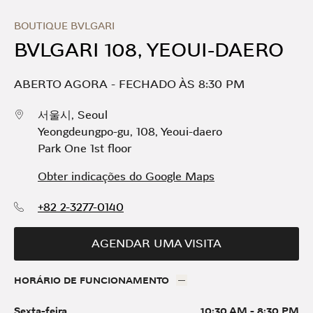
Skip to content
Return to Nav
Link Opens in New Tab
Dia da semana
HORÁRIO
BOUTIQUE BVLGARI
BVLGARI 108, YEOUI-DAERO
ABERTO AGORA
-
FECHADO ÀS
8:30 PM
서울시
,
Seoul
Yeongdeungpo-gu
,
108, Yeoui-daero
Park One 1st floor
Obter indicações do Google Maps
+82 2-3277-0140
AGENDAR UMA VISITA
HORÁRIO DE FUNCIONAMENTO
Sexta-feira
10:30 AM
-
8:30 PM