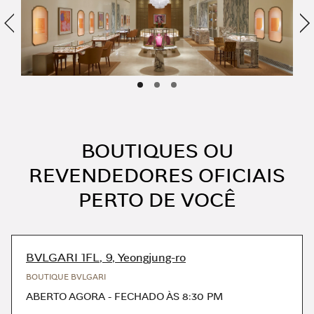
Anterior
Pr
BOUTIQUES OU
REVENDEDORES OFICIAIS
PERTO DE VOCÊ
BVLGARI 1FL, 9, Yeongjung-ro
BOUTIQUE BVLGARI
ABERTO AGORA
-
FECHADO ÀS
8:30 PM