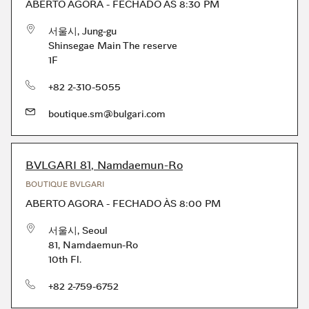
ABERTO AGORA
-
FECHADO ÀS
8:30 PM
서울시
,
Jung-gu
Shinsegae Main The reserve
1F
telefone
+82 2-310-5055
boutique.sm@bulgari.com
BVLGARI 81, Namdaemun-Ro
BOUTIQUE BVLGARI
ABERTO AGORA
-
FECHADO ÀS
8:00 PM
서울시
,
Seoul
81, Namdaemun-Ro
10th Fl.
telefone
+82 2-759-6752