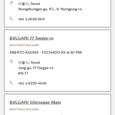
서울시
,
Seoul
Yeongdeungpo-gu
,
1FL, 9, Yeongjung-ro
telefone
+82 2-2639-1913
BVLGARI 77 Toegye-ro
BOUTIQUE BVLGARI
ABERTO AGORA
-
FECHADO ÀS
8:30 PM
서울시
,
Seoul
Jung-gu
,
77 Toegye-ro
8th Fl
telefone
+82 2-6370-4016
BVLGARI Shinsegae Main
BOUTIQUE BVLGARI