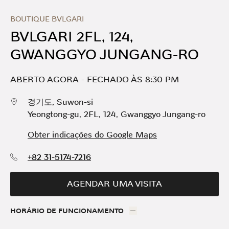
Skip to content
Return to Nav
Link Opens in New Tab
Dia da semana
HORÁRIO
BOUTIQUE BVLGARI
BVLGARI 2FL, 124,
GWANGGYO JUNGANG-RO
ABERTO AGORA
-
FECHADO ÀS
8:30 PM
경기도
,
Suwon-si
Yeongtong-gu
,
2FL, 124, Gwanggyo Jungang-ro
Obter indicações do Google Maps
+82 31-5174-7216
AGENDAR UMA VISITA
HORÁRIO DE FUNCIONAMENTO