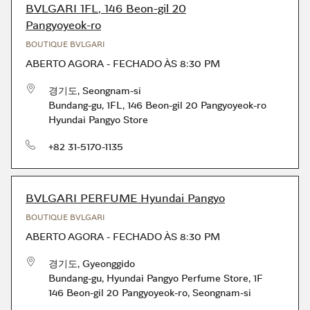
BVLGARI 1FL, 146 Beon-gil 20
Pangyoyeok-ro
BOUTIQUE BVLGARI
ABERTO AGORA
-
FECHADO ÀS
8:30 PM
경기도
,
Seongnam-si
Bundang-gu
,
1FL, 146 Beon-gil 20 Pangyoyeok-ro
Hyundai Pangyo Store
telefone
+82 31-5170-1135
BVLGARI PERFUME Hyundai Pangyo
BOUTIQUE BVLGARI
ABERTO AGORA
-
FECHADO ÀS
8:30 PM
경기도
,
Gyeonggido
Bundang-gu
,
Hyundai Pangyo Perfume Store, 1F
146 Beon-gil 20 Pangyoyeok-ro, Seongnam-si