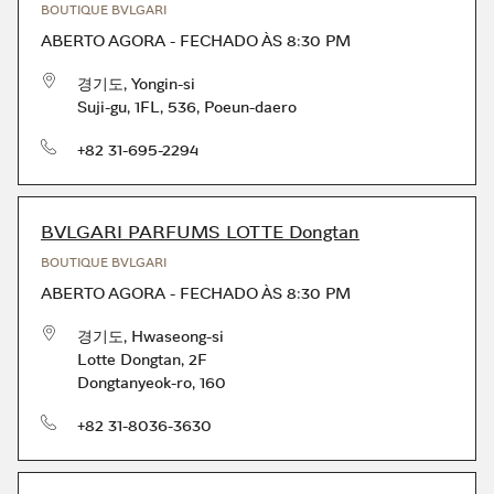
BOUTIQUE BVLGARI
ABERTO AGORA
-
FECHADO ÀS
8:30 PM
경기도
,
Yongin-si
Suji-gu
,
1FL, 536, Poeun-daero
telefone
+82 31-695-2294
BVLGARI PARFUMS LOTTE Dongtan
BOUTIQUE BVLGARI
ABERTO AGORA
-
FECHADO ÀS
8:30 PM
경기도
,
Hwaseong-si
Lotte Dongtan, 2F
Dongtanyeok-ro, 160
telefone
+82 31-8036-3630