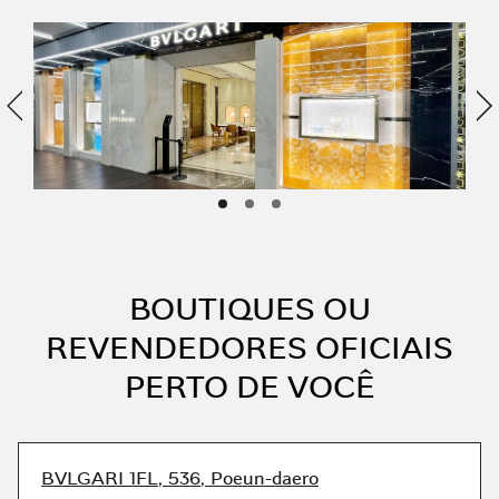
Anterior
Pr
BOUTIQUES OU
REVENDEDORES OFICIAIS
PERTO DE VOCÊ
BVLGARI 1FL, 536, Poeun-daero