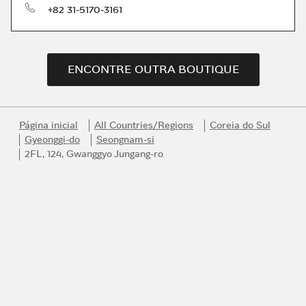
telefone
+82 31-5170-3161
ENCONTRE OUTRA BOUTIQUE
Página inicial
All Countries/Regions
Coreia do Sul
Gyeonggi-do
Seongnam-si
2FL, 124, Gwanggyo Jungang-ro
Link Opens in New Tab
Link Opens in New Tab
Link Opens in New Tab
Link Opens in New Tab
Link Opens in New Tab
Entre para o universo Bvlgari
Receba em primeira mão os melhores produtos, serviços e
inspiração da Bvlgari.
E-mail