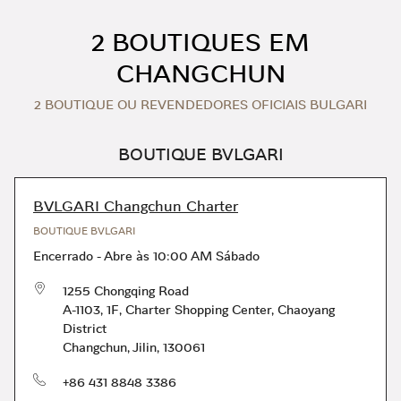
Skip to content
Return to Nav
2 BOUTIQUES EM
CHANGCHUN
2 BOUTIQUE OU REVENDEDORES OFICIAIS BULGARI
BOUTIQUE BVLGARI
BVLGARI Changchun Charter
BOUTIQUE BVLGARI
Encerrado
-
Abre às
10:00 AM
Sábado
1255 Chongqing Road
A-1103, 1F, Charter Shopping Center
,
Chaoyang
District
Changchun
,
Jilin
,
130061
telefone
+86 431 8848 3386