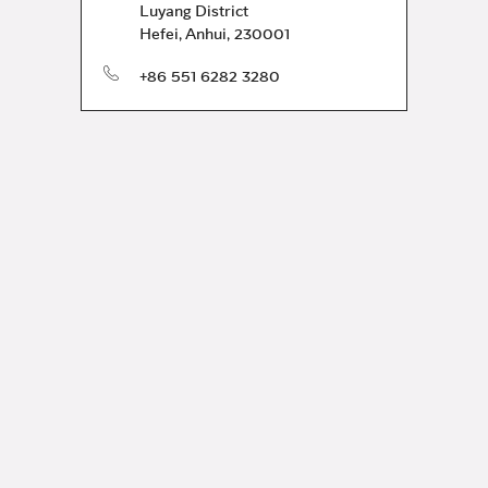
Luyang District
Hefei
,
Anhui
,
230001
telefone
+86 551 6282 3280
gari
 inspiração da Bvlgari.