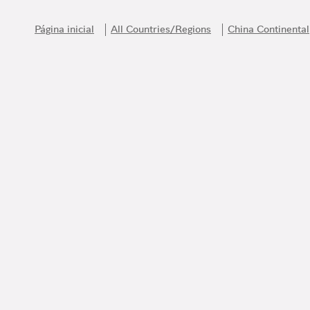
Skip to content
Return to Nav
Página inicial
All Countries/Regions
China Continental