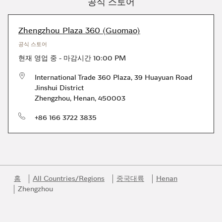
공식 스토어
Zhengzhou Plaza 360 (Guomao)
공식 스토어
현재 영업 중
-
마감시간
10:00 PM
International Trade 360 Plaza, 39 Huayuan Road
Jinshui District
Zhengzhou
,
Henan
,
450003
전화번호
+86 166 3722 3835
홈
All Countries/Regions
중국대륙
Henan
Zhengzhou