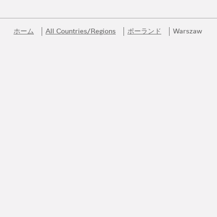
ホーム
All Countries/Regions
ポーランド
Warszaw
Link Opens in New Tab
Link Opens in New Tab
Link Opens in New Tab
Link Opens in New Tab
Link Opens in New Tab
Link Opens in New Tab
ブルガリの世界へ
ブルガリの厳選されたクリエイションや最新情報、特別なサービ
スを、いち早くお届けします。
Eメール
140年におよぶ創造の歴史
詳細はこちら