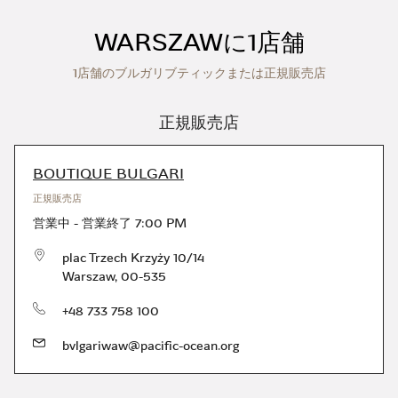
Skip to content
Return to Nav
WARSZAWに1店舗
1店舗のブルガリブティックまたは正規販売店
正規販売店
BOUTIQUE BULGARI
正規販売店
営業中
-
営業終了
7:00 PM
plac Trzech Krzyży 10/14
Warszaw
,
00-535
電話
+48 733 758 100
bvlgariwaw@pacific-ocean.org