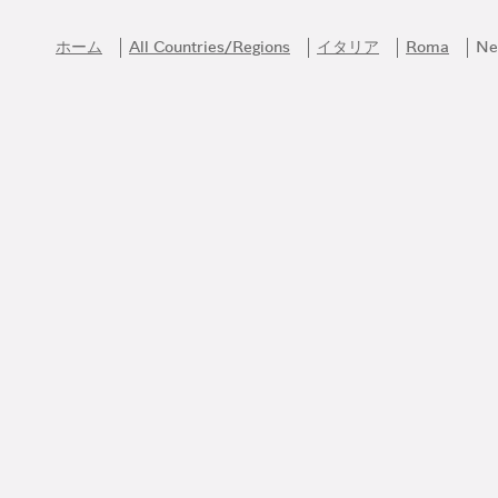
Skip to content
Return to Nav
ホーム
All Countries/Regions
イタリア
Roma
Ne