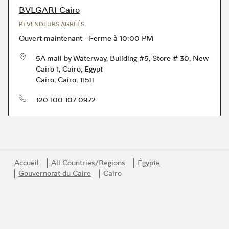
BVLGARI Cairo
REVENDEURS AGRÉÉS
Ouvert maintenant
-
Ferme à
10:00 PM
5A mall by Waterway, Building #5, Store # 30, New
Cairo 1, Cairo, Egypt
Cairo
,
Cairo
,
11511
téléphone
+20 100 107 0972
Accueil
All Countries/Regions
Égypte
Gouvernorat du Caire
Cairo
Link Opens in New Tab
Link Opens in New Tab
Link Opens in New Tab
Link Opens in New Tab
Link Opens in New Tab
Rejoignez l’univers Bvlgari