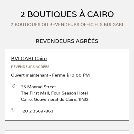
Skip to content
Return to Nav
2 BOUTIQUES À CAIRO
2 BOUTIQUES OU REVENDEURS OFFICIELS BULGARI
REVENDEURS AGRÉÉS
BVLGARI Cairo
REVENDEURS AGRÉÉS
Ouvert maintenant
-
Ferme à
10:00 PM
35 Monrad Street
The First Mall, Four Season Hotel
Cairo
,
Gouvernorat du Caire
,
11432
téléphone
+20 2 35697863