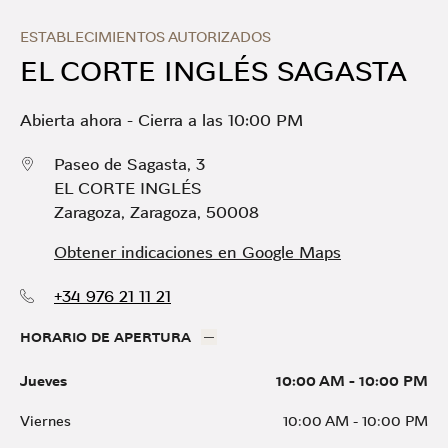
Skip to content
Return to Nav
Link Opens in New Tab
Día de la Semana
Horario
ESTABLECIMIENTOS AUTORIZADOS
EL CORTE INGLÉS SAGASTA
Abierta ahora
-
Cierra a las
10:00 PM
Paseo de Sagasta, 3
EL CORTE INGLÉS
Zaragoza
,
Zaragoza
,
50008
Obtener indicaciones en Google Maps
+34 976 21 11 21
HORARIO DE APERTURA
Jueves
10:00 AM
-
10:00 PM
Viernes
10:00 AM
-
10:00 PM