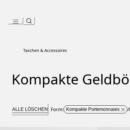
Skip
to
Content
Taschen & Accessoires
Kompakte Geldbör
Form
:
/
ALLE LÖSCHEN
Kompakte Portemonnaies
Bvlgari Bvlgari Man Kompaktes Portemonnaie
Bvlgari Bvlga