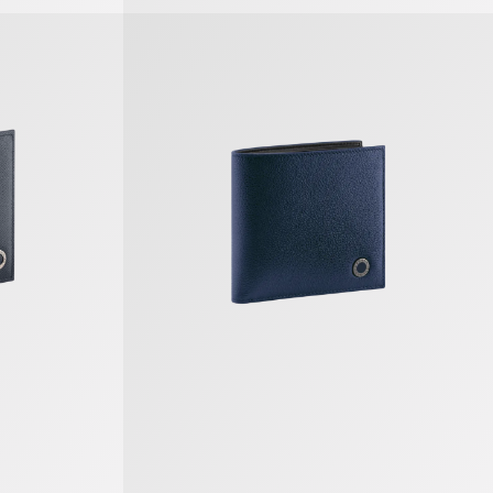
es Portemonnaie
Bvlgari Bvlgari Man Kompaktes Portemonna