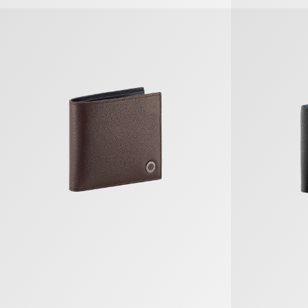
Bvlgari Bvlgari Man Kompaktes Portemonnaie
Bvlgari Bvlga