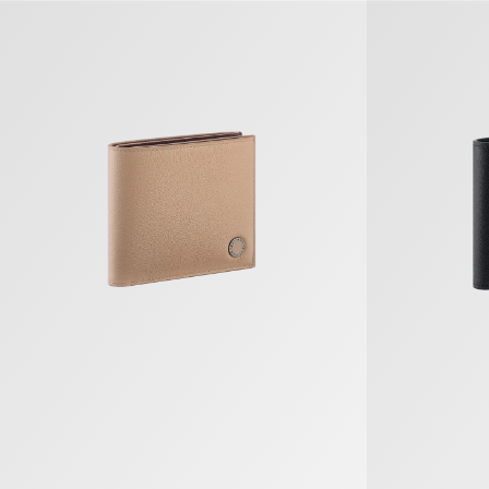
Bvlgari Bvlgari Man Bifold Portemonnaie
Bvlgari Bvlga