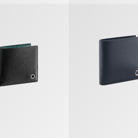
ri Man Kompaktes Portemonnaie
Bvlgari Bvlgari Man Kompakt