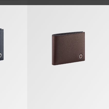
es Portemonnaie
Bvlgari Bvlgari Man Bifold Portemonnaie