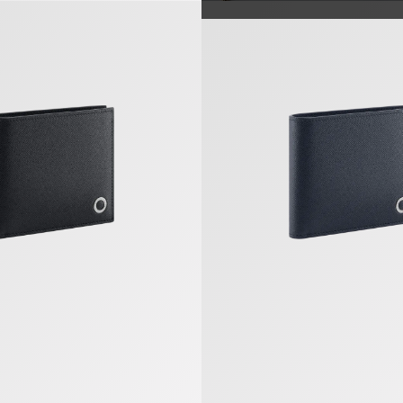
ri Man Kompaktes Portemonnaie
Bvlgari Bvlgari Man Kompakt