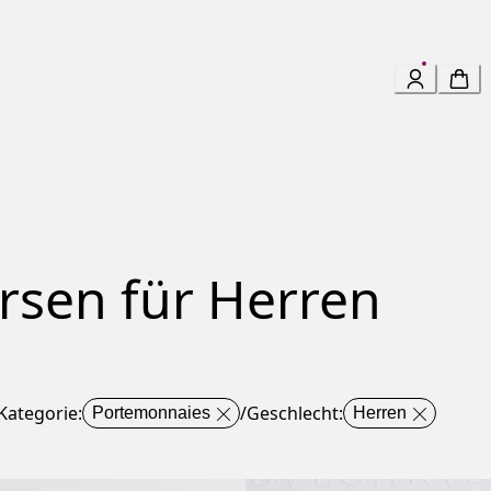
sen für Herren
Kategorie
:
/
Geschlecht
:
Portemonnaies
Herren
ri Man Kompaktes Portemonnaie