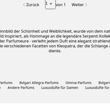
Zurück
von 1
Weiter
innbild der Schönheit und Weiblichkeit, wurde von dem nat
d inspiriert, als Hommage an die legendäre Serpenti Kolle
der Parfumeure - verleiht jedem Duft eine elegant strahle
ie verschiedenen Facetten von Kleopatra, der die Schlange 
diente.
Parfums
Bvlgari Allegra-Parfums
Omnia-Parfums
Bvlgar
e
Andere Parfüms
Luxusdüfte für Damen
Luxusdüfte für