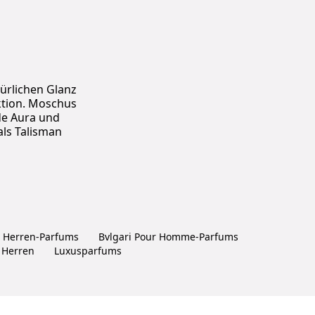
ürlichen Glanz
ktion. Moschus
nde Aura und
als Talisman
i Herren-Parfums
Bvlgari Pour Homme-Parfums
 Herren
Luxusparfums