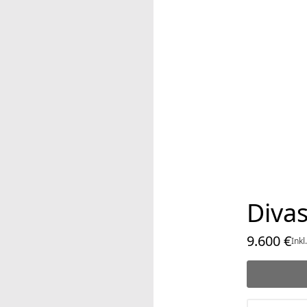
Divas
9.600 €
Akt
Inkl