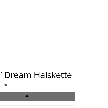
’ Dream Halskette
ueller Preis 9.600 €
. Steuern