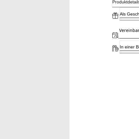
Produktdetail
Als Gesc
Vereinba
In einer 