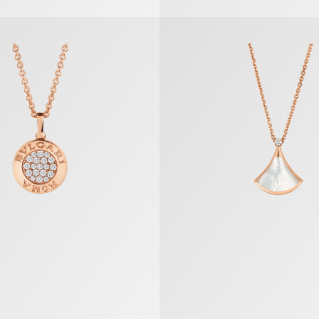
 Halskette
Divas’ Dream Halskette