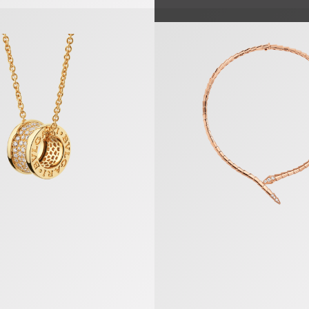
tte
Serpenti Viper Halskette