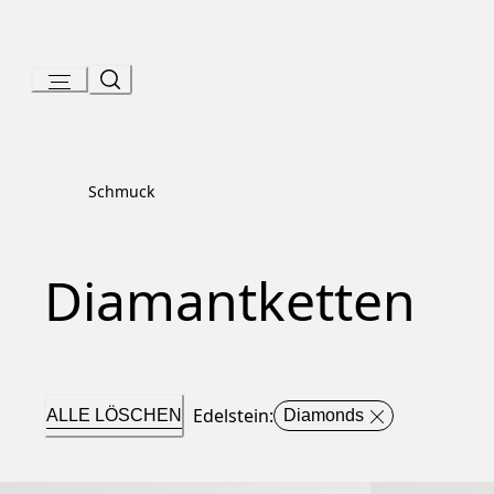
Skip
to
Content
Schmuck
Diamantketten
Edelstein
:
ALLE LÖSCHEN
Diamonds
Divas’ Dream Halskette
B.zero1 Halske