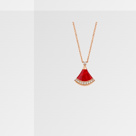
Divas’ Dream Halskette