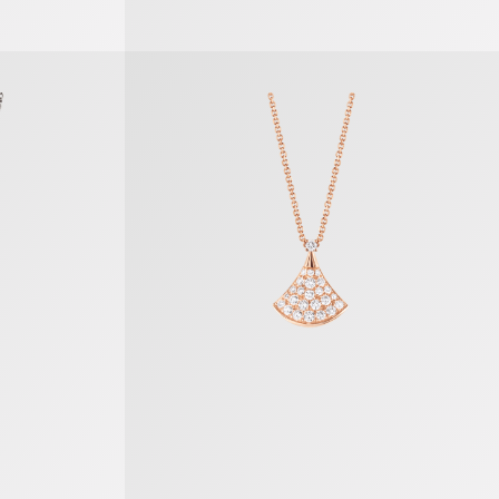
Divas’ Dream Halskette