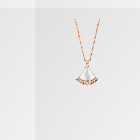
Divas’ Dream Halskette