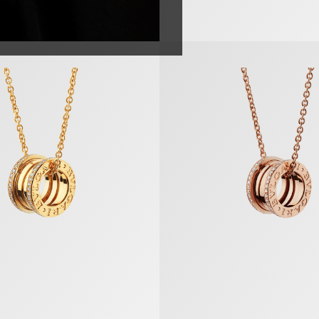
tte
B.zero1 Halskette