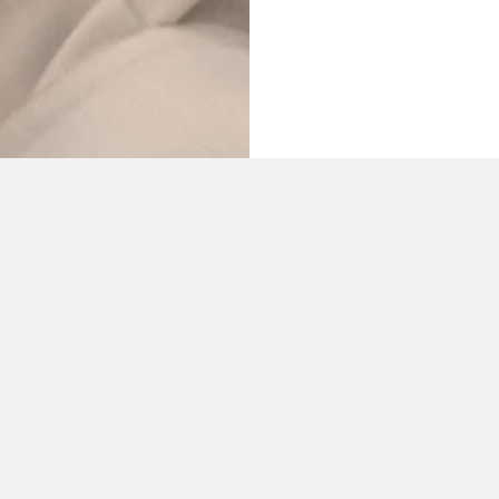
gari Universums
Bvlgari Produkten, Inspirationen und Services erhalten.