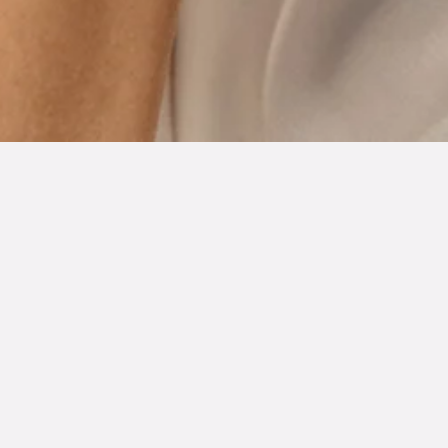
Werden Sie Teil des Bvl
Seien Sie unter den Ersten, die Zugang zu den besten 
E-Mail