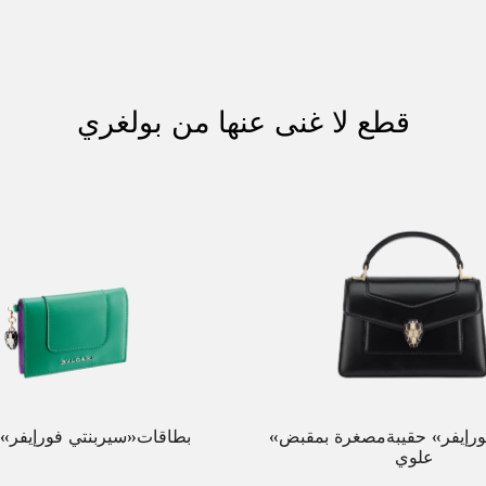
قطع لا غنى عنها من بولغري
«سيربنتي فورإيفر» حقيبةمصغرة بمقبض
بطاقات«سيربنتي فورإيفر» 
علوي