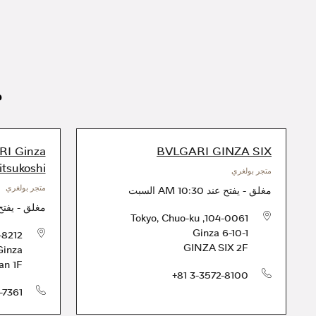
م
I Ginza
BVLGARI GINZA SIX
tsukoshi
متجر بولغري
متجر بولغري
مغلق
-
يفتح عند
10:30 AM
السبت
مغلق
-
يفتح
Tokyo
,
Chuo-ku
,
104-0061
Ginza 6-10-1
-8212
GINZA SIX 2F
Ginza
an 1F
الهاتف
+81 3-3572-8100
-7361