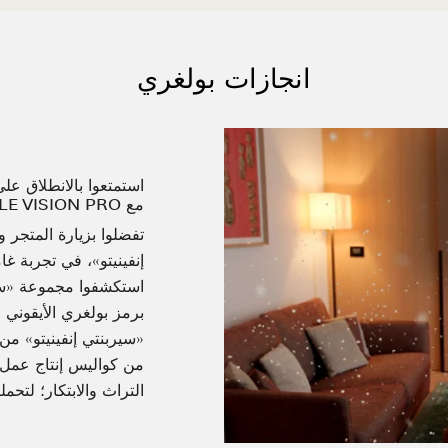
انجازات بولغري
استمتعوا بالانطلاق عل
مع APPLE VISION PRO
تفضلوا بزيارة المتجر 
استكشفوا مجموعة «سير
برمز بولغري الأيقوني م
«سيربنتي إنفينيتو» م
من كواليس إنتاج عمل 
التراث والابتكار؛ لتحم