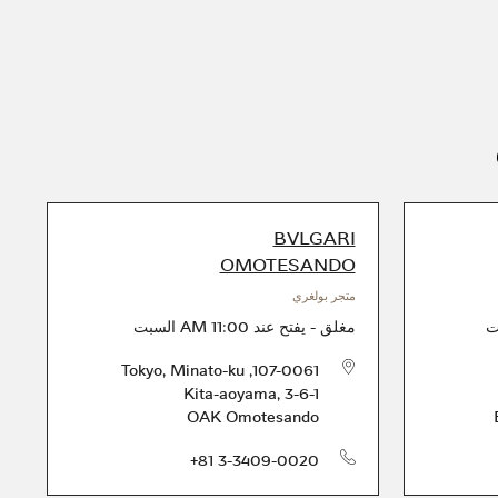
BVLGARI
OMOTESANDO
متجر بولغري
ت
مغلق
-
يفتح عند
11:00 AM
السبت
Tokyo
,
Minato-ku
,
107-0061
Kita-aoyama, 3-6-1
OAK Omotesando
الهاتف
الهاتف
+81 3-3409-0020