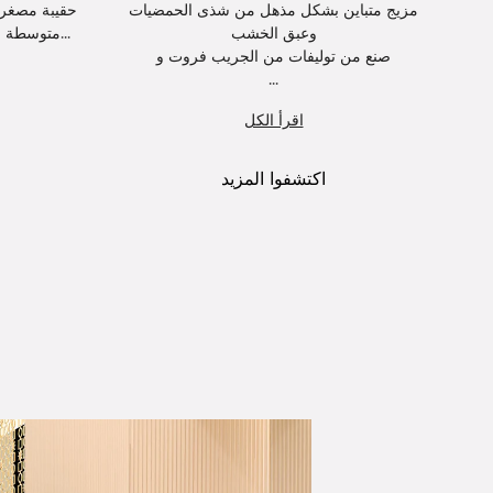
من
مزيج متباين بشكل مذهل من شذى الحمضيات
حقيبة مصغرة
وعبق الخشب
متوسطة من جلد العجل باللون الأسود ومبط...
صنع من توليفات من الجريب فروت و
...
اقرأ الكل
اكتشفوا المزيد