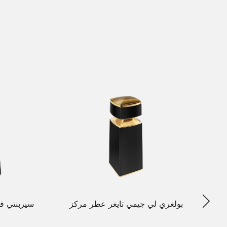
التالي
بولغري لي جيمي تايغر عطر مركز