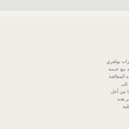
ات بولغري
لد مع خدمة
ذه المعالجة
 إلى
ا من أجل
فر هذه
ية