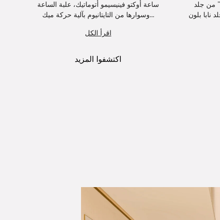
" من جلد
ساعة أوكتو فينيسيمو أتوماتيك، علبة الساعة
ساع
وسوارها من التايتانيوم بآلية حركة ميك...
الفولاذ، إطار الساعة من الذهب الوردي عي...
اقرأ الكل
اكتشفوا المزيد