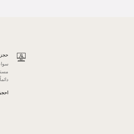
حجز 
سواء 
مستش
دائما
احجز