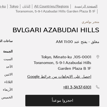
الصفحة الرئيسية
All Countries/Regions
اليابان
Tokyo
o-ku
Toranomon, 5-9-1 Azabudai Hills Garden Plaza B 1F
متجر بولغري
BVLGARI AZABUDAI HILLS
ساعات ال
مغلق
-
يفتح عند
11:00 AM
الجمعة
Tokyo
,
Minato-ku
,
105-0001
السبت
Toranomon, 5-9-1 Azabudai Hills
الأحد
Garden Plaza B 1F
الاثنين
احصل على الاتجاهات من خرائط Google
الثلاثاء
+81 3-3437-6101
الأربعاء
الخميس
احجزوا موعداً