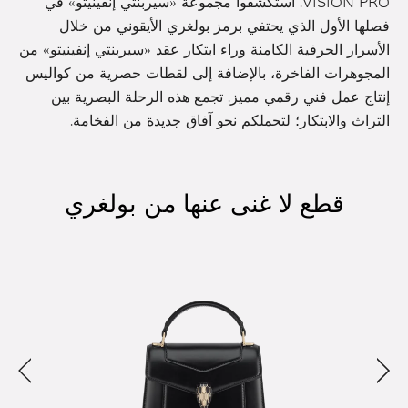
VISION PRO. استكشفوا مجموعة «سيربنتي إنفينيتو» في
فصلها الأول الذي يحتفي برمز بولغري الأيقوني من خلال
الأسرار الحرفية الكامنة وراء ابتكار عقد «سيربنتي إنفينيتو» من
المجوهرات الفاخرة، بالإضافة إلى لقطات حصرية من كواليس
إنتاج عمل فني رقمي مميز. تجمع هذه الرحلة البصرية بين
التراث والابتكار؛ لتحملكم نحو آفاق جديدة من الفخامة.
قطع لا غنى عنها من بولغري
التالي
الس