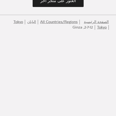
العثور على متجر آخر
الصفحة الرئيسية
All Countries/Regions
اليابان
Tokyo
2-7-12, Ginza
Tokyo
انضموا إلى عالم بولغري
كونوا أول المطلعين على أفضل المنتجات والإلهام والخدمات.
البريد الإلكتروني
140 عاماً من الإبداع
اكتشف المزيد