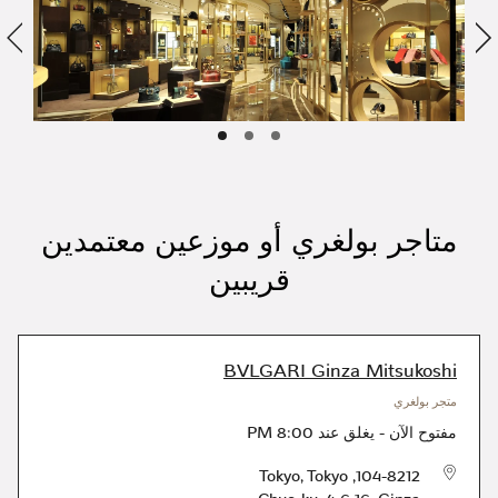
التالي
ا
متاجر بولغري أو موزعين معتمدين
قريبين
BVLGARI Ginza Mitsukoshi
متجر بولغري
مفتوح الآن
-
يغلق عند
8:00 PM
Tokyo
,
Tokyo
,
104-8212