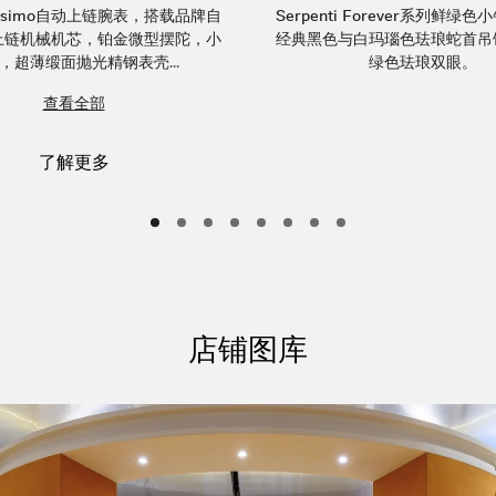
inissimo自动上链腕表，搭载品牌自
Serpenti Forever系列鲜绿
上链机械机芯，铂金微型摆陀，小
经典黑色与白玛瑙色珐琅蛇首吊
，超薄缎面抛光精钢表壳...
绿色珐琅双眼。
查看全部
了解更多
店铺图库