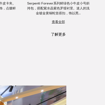
色小牛皮卡夹。
Serpenti Forever系列鲜绿色小牛皮小号斜
纯
饰，点缀鲜
挎包，搭配紫水晶紫色罗缎衬里。迷人的浅
D
金镀金黄铜蛇首搭扣，饰以黑...
查看全部
了解更多