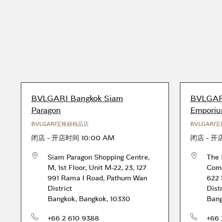
BVLGARI Bangkok Siam
BVLGARI
Paragon
Empori
BVLGARI宝格丽精品店
BVLGARI
闭店
-
开店时间
10:00 AM
闭店
-
开
Siam Paragon Shopping Centre,
The 
M, 1st Floor, Unit M-22, 23, 127
Comp
991 Rama I Road
,
Pathum Wan
622 
District
Dist
Bangkok
,
Bangkok
,
10330
Ban
电话号码
电话号码
+66 2 610 9388
+66 