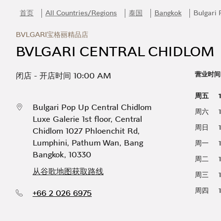
Skip to content
Return to Nav
Link Opens in New Tab
Day of the Week
营业时间
首页
All Countries/Regions
泰国
Bangkok
Bulgari 
BVLGARI宝格丽精品店
BVLGARI CENTRAL CHIDLOM
营业时间
闭店
-
开店时间
10:00 AM
周五
Bulgari Pop Up Central Chidlom
周六
Luxe Galerie 1st floor, Central
周日
Chidlom 1027 Phloenchit Rd
,
Lumphini, Pathum Wan, Bang
周一
Bangkok
,
10330
周二
从谷歌地图获取路线
周三
周四
+66 2 026 6975