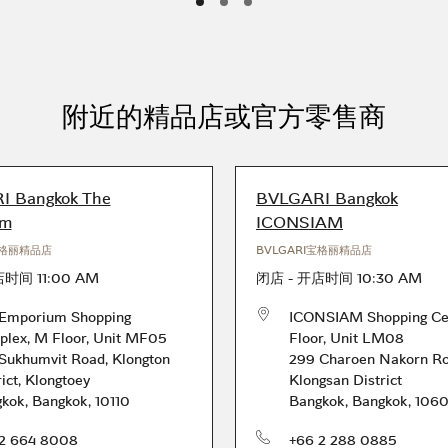
附近的精品店或官方零售商
 Bangkok The
BVLGARI Bangkok
um
ICONSIAM
宝格丽精品店
BVLGARI宝格丽精品店
店时间
11:00 AM
闭店
-
开店时间
10:30 AM
Emporium Shopping
ICONSIAM Shopping Ce
lex, M Floor, Unit MF05
Floor, Unit LM08
Sukhumvit Road
,
Klongton
299 Charoen Nakorn R
rict, Klongtoey
Klongsan District
gkok
,
Bangkok
,
10110
Bangkok
,
Bangkok
,
106
电话号码
2 664 8008
+66 2 288 0885