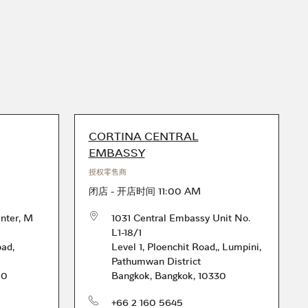
CORTINA CENTRAL
EMBASSY
授权零售商
闭店
-
开店时间
11:00 AM
nter, M
1031 Central Embassy Unit No.
L1-18/1
oad
,
Level 1, Ploenchit Road,
,
Lumpini,
Pathumwan District
00
Bangkok
,
Bangkok
,
10330
电话号码
+66 2 160 5645