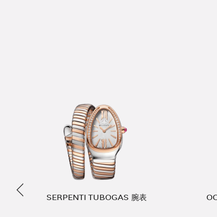
Previous
SERPENTI TUBOGAS 腕表
OC