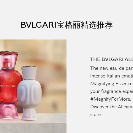
BVLGARI宝格丽精选推荐
THE BVLGARI AL
The new eau de parf
intense Italian emot
Magnifying Essences
your fragrance expe
#MagnifyForMore.
Discover the Allegra
store