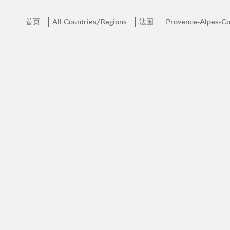
Skip to content
Return to Nav
首页
All Countries/Regions
法国
Provence-Alpes-Co