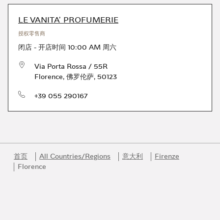
LE VANITA' PROFUMERIE
授权零售商
闭店
-
开店时间
10:00 AM
周六
Via Porta Rossa / 55R
Florence
,
佛罗伦萨
,
50123
电话号码
+39 055 290167
首页
All Countries/Regions
意大利
Firenze
Florence
Link Opens in New Tab
Link Opens in New Tab
Link Opens in New Tab
Link Opens in New Tab
Link Opens in New Tab
加入Bvlgari宝格丽的迷人世界